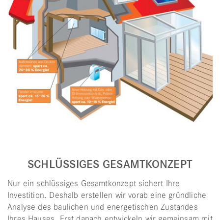
GES GESAMTKONZEPT
F
Gesamtkonzept sichert Ihre
Die Fassade Ihres Hauses
erstellen wir vorab eine gründliche
Sie reguliert Wärme und K
en und energetischen Zustandes
geschützt sein. Wärmed
anach entwickeln wir gemeinsam mit
Holzfasern haben sich b